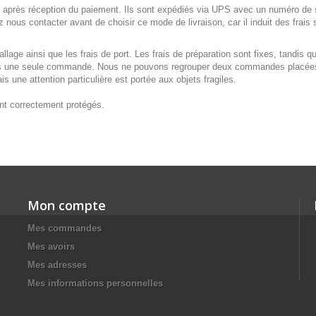
s après réception du paiement. Ils sont expédiés via UPS avec un numéro de s
 nous contacter avant de choisir ce mode de livraison, car il induit des frais
allage ainsi que les frais de port. Les frais de préparation sont fixes, tandis qu
 une seule commande. Nous ne pouvons regrouper deux commandes placées sé
is une attention particulière est portée aux objets fragiles.
ont correctement protégés.
Mon compte
Mes commandes
Mes avoirs
Mes adresses
Mes informations personnelles