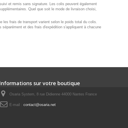
uivi et remis sans signature. Les colis peuvent également
 supplémentaires. Quel que soit le mode de livraison choisi,
e les frais de transport varient selon le poids total du colis.
parément et des frais d'expédition s'appliquent à chacune
Informations sur votre boutique
Osaria System, 8 rue Didienne 44000 Nantes France
E-mail :
contact@osaria.net